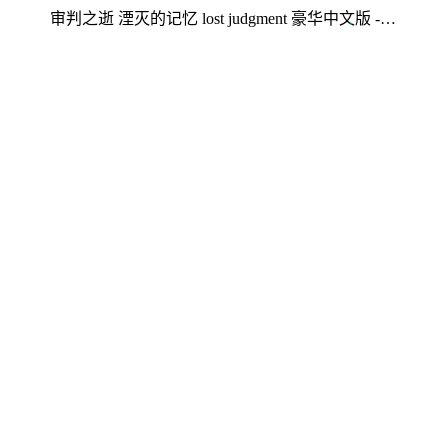
审判之逝 湮灭的记忆 lost judgment 豪华中文版 - 玩法解析 湮灭的记忆心得